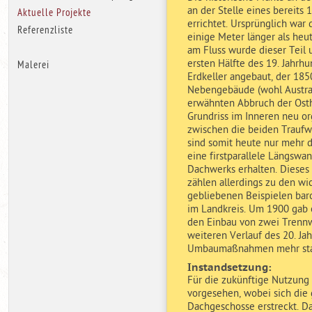
an der Stelle eines bereit
Aktuelle Projekte
errichtet. Ursprünglich wa
Referenzliste
einige Meter länger als he
am Fluss wurde dieser Teil
ersten Hälfte des 19. Jahrh
Malerei
Erdkeller angebaut, der 185
Nebengebäude (wohl Austra
erwähnten Abbruch der Osth
Grundriss im Inneren neu or
zwischen die beiden Traufw
sind somit heute nur mehr d
eine firstparallele Längswa
Dachwerks erhalten. Dieses
zählen allerdings zu den wi
gebliebenen Beispielen bar
im Landkreis. Um 1900 gab 
den Einbau von zwei Trenn
weiteren Verlauf des 20. Ja
Umbaumaßnahmen mehr sta
Instandsetzung:
Für die zukünftige Nutzung
vorgesehen, wobei sich die
Dachgeschosse erstreckt. Da