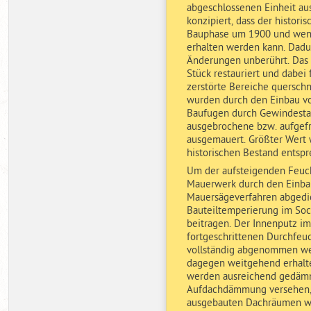
abgeschlossenen Einheit aus
konzipiert, dass der histori
Bauphase um 1900 und weni
erhalten werden kann. Dadu
Änderungen unberührt. Das 
Stück restauriert und dabei
zerstörte Bereiche querschn
wurden durch den Einbau vo
Baufugen durch Gewindesta
ausgebrochene bzw. aufgef
ausgemauert. Größter Wert
historischen Bestand entspr
Um der aufsteigenden Feuc
Mauerwerk durch den Einbau
Mauersägeverfahren abgedich
Bauteiltemperierung im Soc
beitragen. Der Innenputz i
fortgeschrittenen Durchfeu
vollständig abgenommen we
dagegen weitgehend erhalte
werden ausreichend gedämm
Aufdachdämmung versehen, 
ausgebauten Dachräumen wi